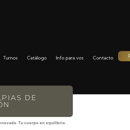
Turnos
Catálogo
Info para vos
Contacto
APIAS DE
ÓN
enovada. Tu cuerpo en equilibrio.