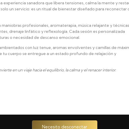
a experiencia sanadora que libera tensiones, calma la mente y resta
s solo un servicio: es un ritual de bienestar diseñado para reconectar
maniobras profesionales, aromaterapia, música relajante y técnica
tes, drenaje linfático y reflexología. Cada sesión es personalizada
acturas o necesidad de descanso emocional.
mbientados con luz tenue, aromas envolventes y camillas de máxi
e tu cuerpo se entregue a un estado profundo de relajación y
rte en un viaje hacia el equilibrio, la calma y el renacer interior.
Necesito desconectar