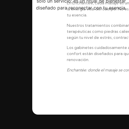
En Enchantée, cada masaje es un
la energía vital del cuerpo. No e
tu esencia.
Nuestros tratamientos combinan 
terapéuticas como piedras calien
según tu nivel de estrés, contr
Los gabinetes cuidadosamente a
confort están diseñados para qu
renovación.
Enchantée: donde el masaje se convie