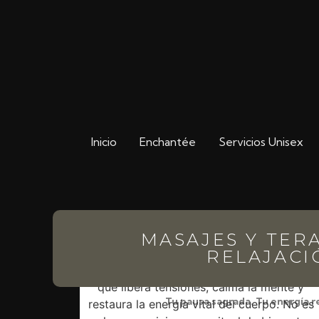
Inicio
Enchantée
Servicios Unisex
MASAJES Y TER
RELAJACI
Tu pausa sagrada. Tu energía r