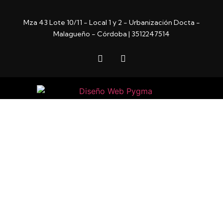
Mza 43 Lote 10/11 - Local 1 y 2 - Urbanización Docta -
Malagueño - Córdoba | 3512247514