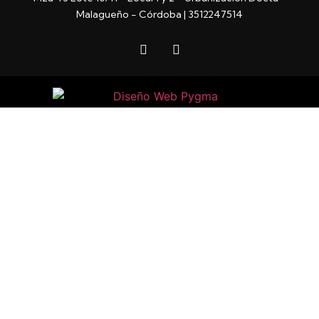
Malagueño - Córdoba | 3512247514