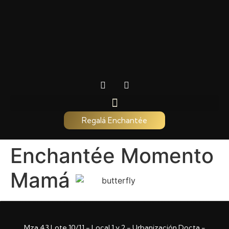
Regalá Enchantée
Enchantée Momento
Mamá
Mza 43 Lote 10/11 - Local 1 y 2 - Urbanización Docta -