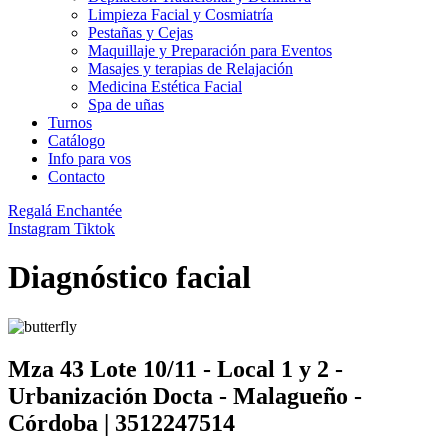
Limpieza Facial y Cosmiatría
Pestañas y Cejas
Maquillaje y Preparación para Eventos
Masajes y terapias de Relajación
Medicina Estética Facial
Spa de uñas
Turnos
Catálogo
Info para vos
Contacto
Regalá Enchantée
Instagram
Tiktok
Diagnóstico facial
Mza 43 Lote 10/11 - Local 1 y 2 -
Urbanización Docta - Malagueño -
Córdoba | 3512247514