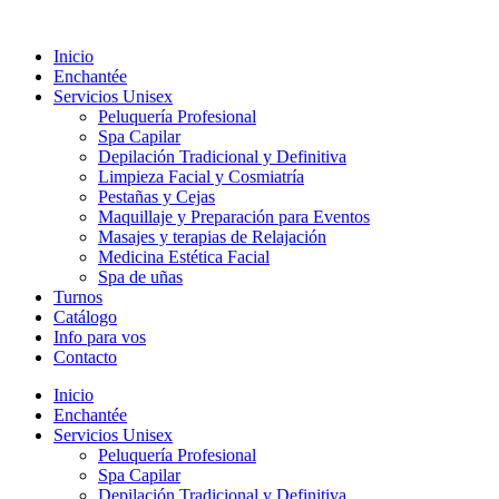
Ir
al
Inicio
contenido
Enchantée
Servicios Unisex
Peluquería Profesional
Spa Capilar
Depilación Tradicional y Definitiva
Limpieza Facial y Cosmiatría
Pestañas y Cejas
Maquillaje y Preparación para Eventos
Masajes y terapias de Relajación
Medicina Estética Facial
Spa de uñas
Turnos
Catálogo
Info para vos
Contacto
Inicio
Enchantée
Servicios Unisex
Peluquería Profesional
Spa Capilar
Depilación Tradicional y Definitiva