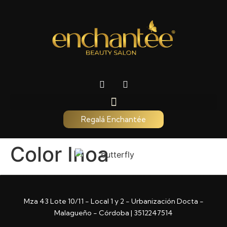
Regalá Enchantée
Color Inoa
Mza 43 Lote 10/11 - Local 1 y 2 - Urbanización Docta -
Malagueño - Córdoba | 3512247514