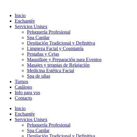
Ir
al
Inicio
contenido
Enchantée
Servicios Unisex
Peluquería Profesional
Spa Capilar
Depilación Tradicional y Definitiva
Limpieza Facial y Cosmiatría
Pestañas y Cejas
Maquillaje y Preparación para Eventos
Masajes y terapias de Relajación
Medicina Estética Facial
Spa de uñas
Turnos
Catálogo
Info para vos
Contacto
Inicio
Enchantée
Servicios Unisex
Peluquería Profesional
Spa Capilar
Depilación Tradicional y Definitiva