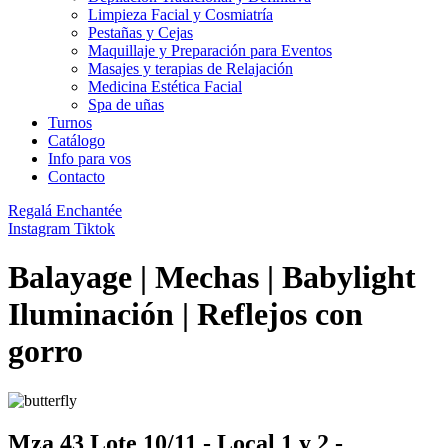
Limpieza Facial y Cosmiatría
Pestañas y Cejas
Maquillaje y Preparación para Eventos
Masajes y terapias de Relajación
Medicina Estética Facial
Spa de uñas
Turnos
Catálogo
Info para vos
Contacto
Regalá Enchantée
Instagram
Tiktok
Balayage | Mechas | Babylight
Iluminación | Reflejos con
gorro
Mza 43 Lote 10/11 - Local 1 y 2 -